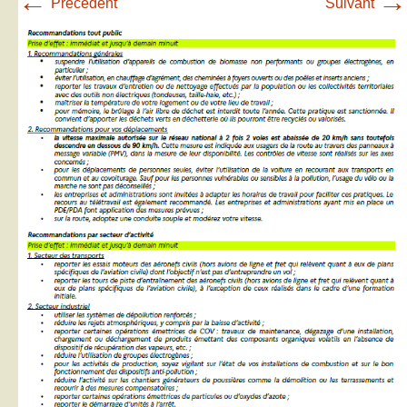
←
→
Précédent
Suivant