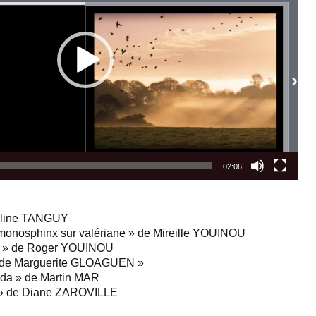
02:06
Céline TANGUY
u monosphinx sur valériane » de Mireille YOUINOU
let » de Roger YOUINOU
 » de Marguerite GLOAGUEN »
ada » de Martin MAR
e » de Diane ZAROVILLE