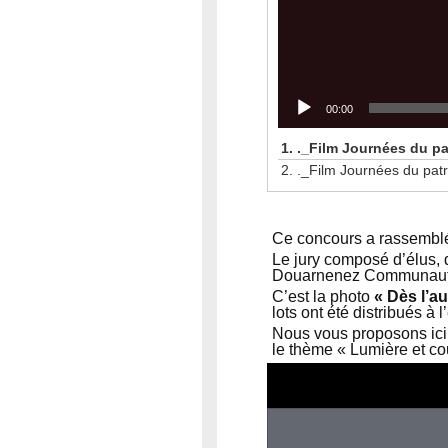
00:00
1.
._Film Journées du pa
2.
._Film Journées du pat
Ce concours a rassemblé 
Le jury composé d’élus, d
Douarnenez Communauté,
C’est la photo
« Dès l’a
lots ont été distribués à
Nous vous proposons ici
le thème « Lumière et co
Lecteur
vidéo