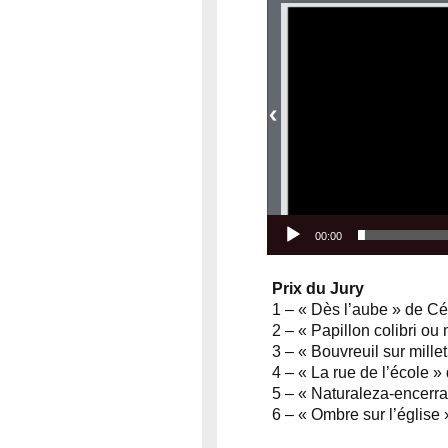
00:00
Prix du Jury
1 – « Dès l’aube » de 
2 – « Papillon colibri o
3 – « Bouvreuil sur mil
4 – « La rue de l’école
5 – « Naturaleza-encerr
6 – « Ombre sur l’églis