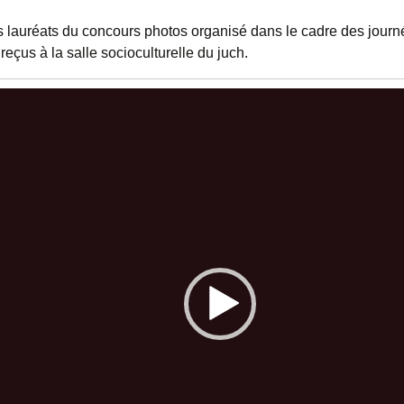
 lauréats du concours photos organisé dans le cadre des journ
reçus à la salle socioculturelle du juch.