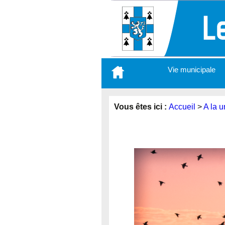
Aller
Vie municipale
au
contenu
principal
Vous êtes ici :
Accueil
>
A la u