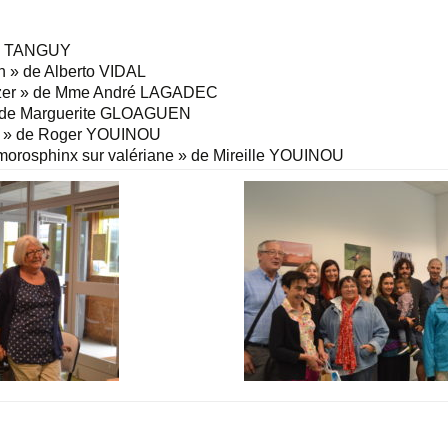
ne TANGUY
h » de Alberto VIDAL
amzer » de Mme André LAGADEC
 » de Marguerite GLOAGUEN
let » de Roger YOUINOU
u morosphinx sur valériane » de Mireille YOUINOU