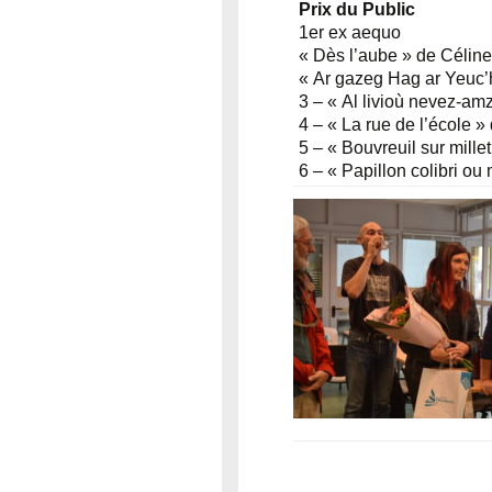
Prix du Public
1er ex aequo
« Dès l’aube » de Céli
« Ar gazeg Hag ar Yeuc’
3 – « Al livioù nevez-
4 – « La rue de l’école
5 – « Bouvreuil sur mil
6 – « Papillon colibri o