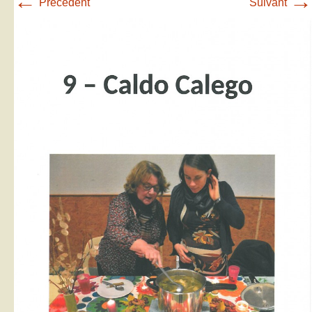
←
→
Précédent
Suivant