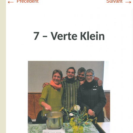
←
→
Précédent
Suivant