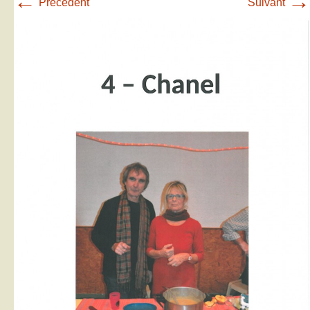
←
→
Précédent
Suivant