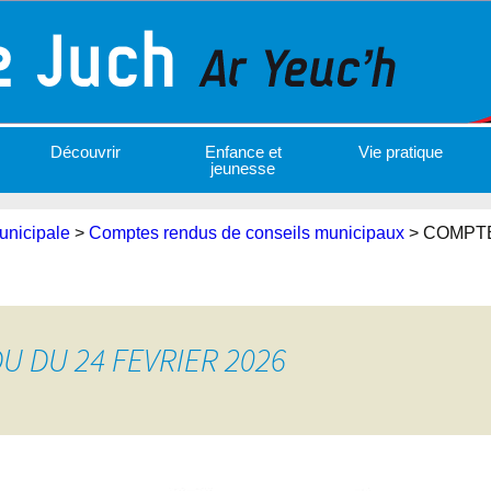
Découvrir
Enfance et
Vie pratique
jeunesse
unicipale
>
Comptes rendus de conseils municipaux
>
COMPTE
 DU 24 FEVRIER 2026