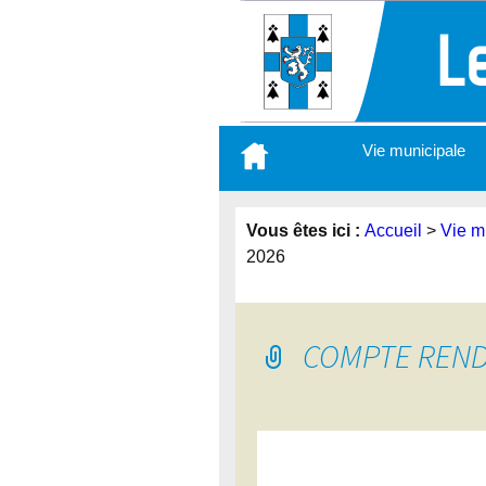
Aller
Vie municipale
au
contenu
principal
Vous êtes ici :
Accueil
>
Vie m
2026
COMPTE RENDU