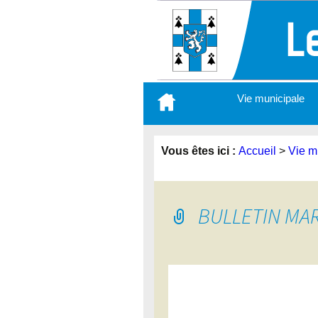
Aller
Vie municipale
au
contenu
principal
Vous êtes ici :
Accueil
>
Vie m
BULLETIN MAR