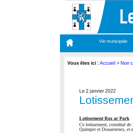
Aller
Vie municipale
au
contenu
principal
Vous êtes ici :
Accueil
>
Non c
Le 2 janvier 2022
Lotissemen
Lotissement Roz ar Park
Ce lotissement, constitué de 
Quimper et Douarnenez, et en