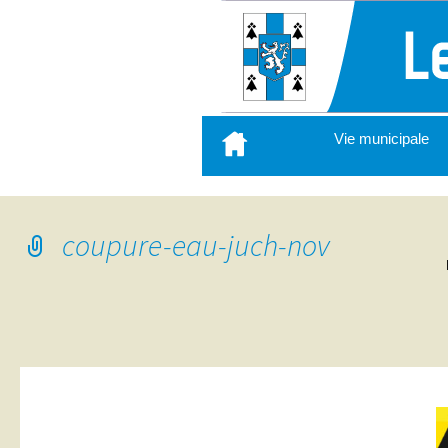
Aller
Vie municipale
au
contenu
principal
coupure-eau-juch-nov