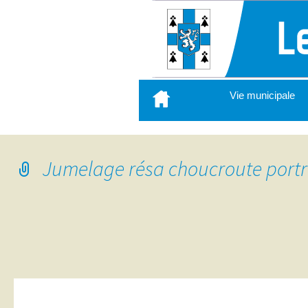
Aller
Vie municipale
au
contenu
principal
Jumelage résa choucroute portr