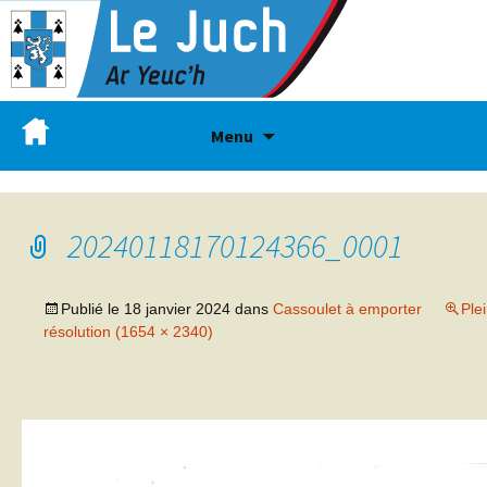
Menu
20240118170124366_0001
Publié le
18 janvier 2024
dans
Cassoulet à emporter
Ple
résolution (1654 × 2340)