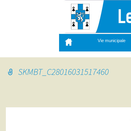
Aller
Vie municipale
au
contenu
principal
SKMBT_C28016031517460